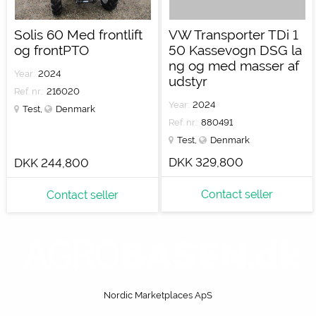
Solis 60 Med frontlift
VW Transporter TDi 1
og frontPTO
50 Kassevogn DSG la
ng og med masser af
Year:
2024
udstyr
Ref. nr.:
216020
Year:
2024
Test
,
Denmark
Ref. nr.:
880491
Test
,
Denmark
DKK 329,800
DKK 244,800
Contact seller
Contact seller
Nordic Marketplaces ApS