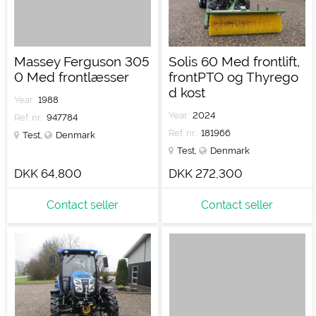
Massey Ferguson 305
Solis 60 Med frontlift,
0 Med frontlæsser
frontPTO og Thyrego
d kost
Year:
1988
Year:
2024
Ref. nr.:
947784
Ref. nr.:
181966
Test
,
Denmark
Test
,
Denmark
DKK 64,800
DKK 272,300
Contact seller
Contact seller