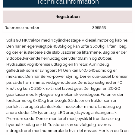
Technical information
Registration
Reference number
395853
Solis 90 HK traktor med 4 cylindret stage V diesel motor og kabine.
Den har en egenvægt på 4035kg og kan løfte 3500kg i liften i bag,
og der er justerbare side stabilisatorer på liftarmene. Bag på er der
3 dobbeltvirkende fjernudtag der yder 65l.min og 200bar,
Hydraulisk vognbremse udtag og en fri retur. Almindelig
gaffeltræk som er svingbart. PTOen kan 540/540Eomd og er
mekanisk. Den har Servo-power styring. Der er olie-badet bremser
på, så de har minimal vedligeholdelse. Dens tophastighed er 40
km/t. og kun 0,250 km/t. i det lavest gear. Der ligger en 20+20
gearkasse med krybegear og mekanisk vendegear. Foran er der
forskærme og 6x31kg frontvægte.Så det er en traktor som er
perfekt til brug på planteskoler, rideskoler mindre landbrug og
andre steder. 12v lys anlæg, LED arbejdslys og anhængerstik.
Premium sæde. Den er monteret med joystik til frontlæsser og
hydraulik udtag der til. Traktoren kan selvfølgelig leveres
indregistreret med nummerplade hvis det ønskes. Her kan du få en