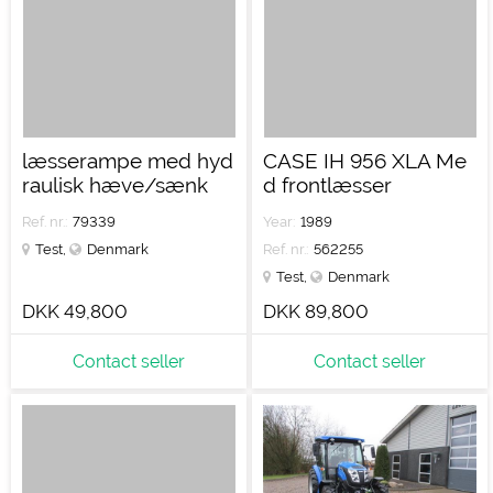
læsserampe med hyd
CASE IH 956 XLA Me
raulisk hæve/sænk
d frontlæsser
Ref. nr.:
79339
Year:
1989
Test
,
Denmark
Ref. nr.:
562255
Test
,
Denmark
DKK 49,800
DKK 89,800
Contact seller
Contact seller