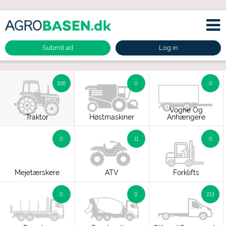
Submit ad
Log in
106
0
0
Vogne Og
Traktor
Høstmaskiner
Anhængere
0
11
0
Mejetærskere
ATV
Forklifts
0
0
213