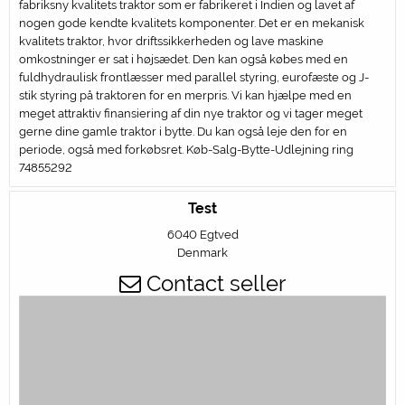
fabriksny kvalitets traktor som er fabrikeret i Indien og lavet af
nogen gode kendte kvalitets komponenter. Det er en mekanisk
kvalitets traktor, hvor driftssikkerheden og lave maskine
omkostninger er sat i højsædet. Den kan også købes med en
fuldhydraulisk frontlæsser med parallel styring, eurofæste og J-
stik styring på traktoren for en merpris. Vi kan hjælpe med en
meget attraktiv finansiering af din nye traktor og vi tager meget
gerne dine gamle traktor i bytte. Du kan også leje den for en
periode, også med forkøbsret. Køb-Salg-Bytte-Udlejning ring
74855292
Test
6040 Egtved
Denmark
Contact seller