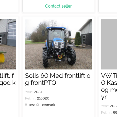
Contact seller
ift, f
Solis 60 Med frontlift o
VW Tr
god k
g frontPTO
0 Ka
og me
Year:
2024
yr
Ref. nr.:
216020
Test
,
Denmark
Year:
202
Ref. nr.:
8