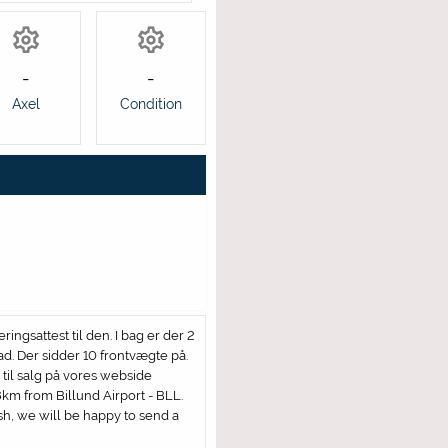
-
-
Axel
Condition
ngsattest til den. I bag er der 2
d. Der sidder 10 frontvægte på.
 til salg på vores webside
km from Billund Airport - BLL.
sh, we will be happy to send a