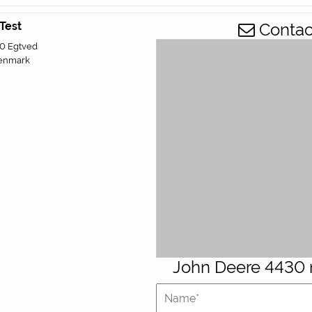
Test
Contact
0 Egtved
enmark
John Deere 4430 