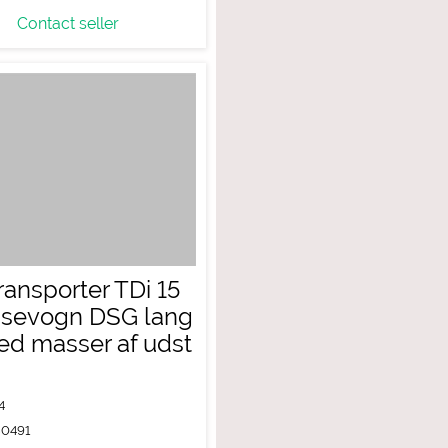
Contact seller
ansporter TDi 15
ssevogn DSG lang
d masser af udst
4
80491