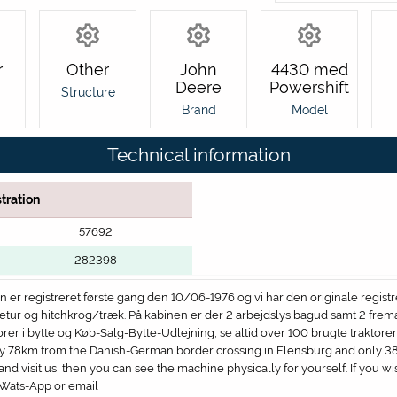
r
Other
John
4430 med
Deere
Powershift
Structure
Brand
Model
Technical information
tration
57692
282398
er registreret første gang den 10/06-1976 og vi har den originale registreri
retur og hitchkrog/træk. På kabinen er der 2 arbejdslys bagud samt 2 frema
orer i bytte og Køb-Salg-Bytte-Udlejning, se altid over 100 brugte traktorer
ly 78km from the Danish-German border crossing in Flensburg and only 38
 visit us, then you can see the machine physically for yourself. If you wi
n Wats-App or email