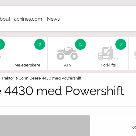
bout Tachines.com
News
aler
0
0
11
0
Mejetærskere
ATV
Forklifts
Traktor
John Deere 4430 med Powershift
 4430 med Powershift
6