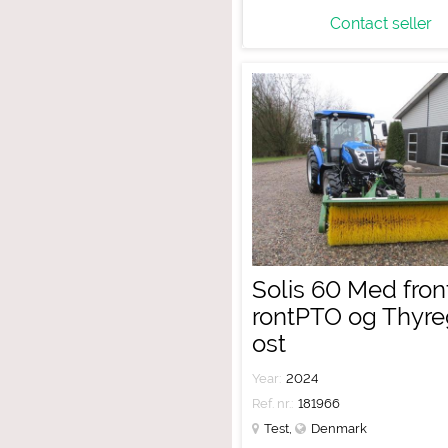
Contact seller
Solis 60 Med frontl
rontPTO og Thyre
ost
Year:
2024
Ref. nr.:
181966
Test
,
Denmark