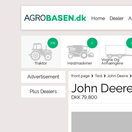
Home
Dealer
A
Signup de
106
0
Vogne Og
Traktor
Høstmaskiner
Anhængere
front page
Test
John Deere
Advertisement
John Deere
Plus Dealers
DKK 79,800