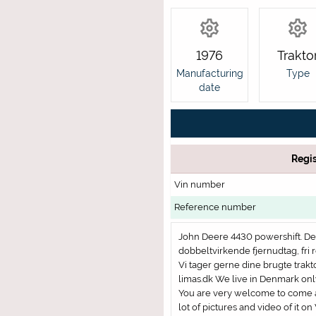
1976
Trakto
Manufacturing
Type
date
Regis
Vin number
Reference number
John Deere 4430 powershift. Den 
dobbeltvirkende fjernudtag, fri 
Vi tager gerne dine brugte trakt
limas.dk We live in Denmark on
You are very welcome to come and
lot of pictures and video of it o