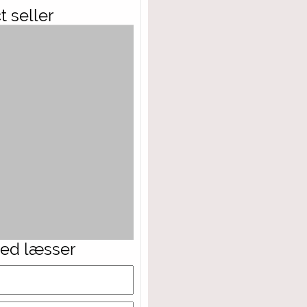
 seller
ed læsser