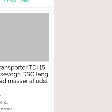
Contact seller
ansporter TDi 15
ssevogn DSG lang
d masser af udst
4
80491
Denmark