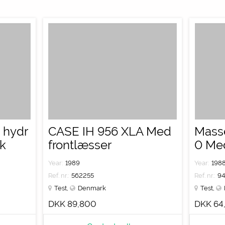
 hydr
CASE IH 956 XLA Med
Mass
k
frontlæsser
0 Med
Year:
1989
Year:
198
Ref. nr.:
562255
Ref. nr.:
94
Test
,
Denmark
Test
,
DKK 89,800
DKK 64