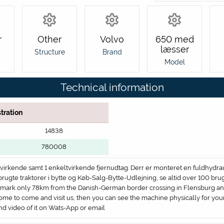
r
Other
Volvo
650 med
læsser
Structure
Brand
Model
Technical information
tration
14838
780008
ltvirkende samt 1 enkeltvirkende fjernudtag. Derr er monteret en fuldhydra
brugte traktorer i bytte og Køb-Salg-Bytte-Udlejning, se altid over 100 brugt
nmark only 78km from the Danish-German border crossing in Flensburg a
ome to come and visit us, then you can see the machine physically for yours
and video of it on Wats-App or email