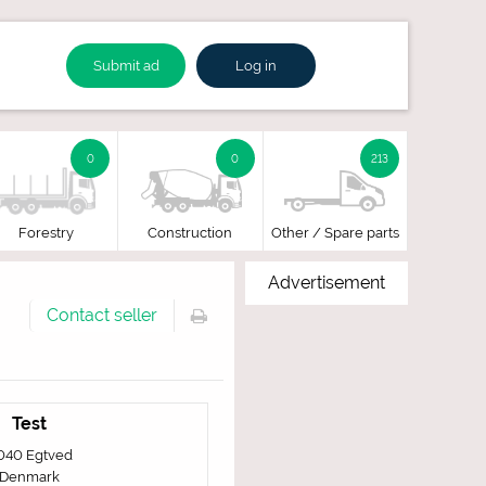
Submit ad
Log in
0
0
213
Forestry
Construction
Other / Spare parts
Advertisement
Contact seller
Test
040 Egtved
Denmark