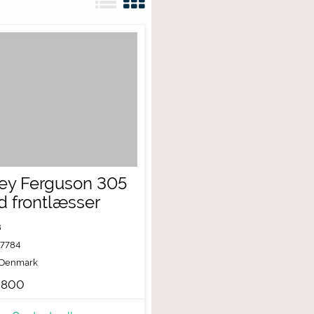
ey Ferguson 305
 frontlæsser
8
7784
Denmark
,800