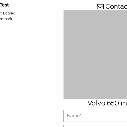
Test
Contact
0 Egtved
enmark
Volvo 650 m