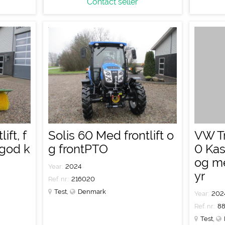
Contact seller
ift, f
Solis 60 Med frontlift o
VW Tr
god k
g frontPTO
0 Ka
og me
Year:
2024
yr
Ref. nr.:
216020
Test
,
Denmark
Year:
202
Ref. nr.:
8
Test
,