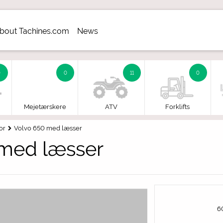
bout Tachines.com
News
aler
0
0
11
0
Mejetærskere
ATV
Forklifts
or
Volvo 650 med læsser
 med læsser
6