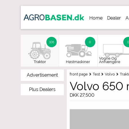
Home
Dealer
A
Signup de
106
0
Vogne Og
Traktor
Høstmaskiner
Anhængere
front page
Test
Volvo
Trakt
Advertisement
Volvo 650
Plus Dealers
DKK 27,500