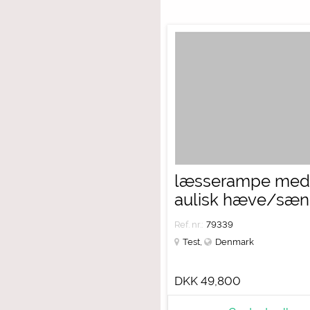
læsserampe med
aulisk hæve/sæn
Ref. nr.:
79339
Test
,
Denmark
DKK 49,800