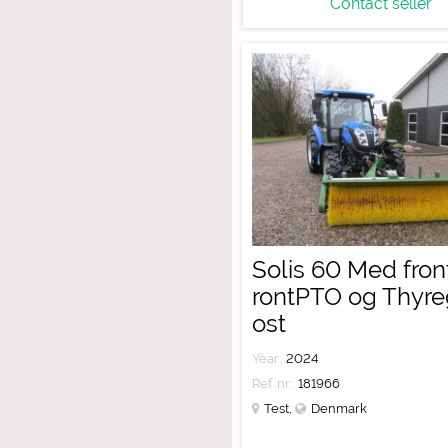
Contact seller
Solis 60 Med frontl
rontPTO og Thyre
ost
Year:
2024
Ref. nr.:
181966
Test
,
Denmark