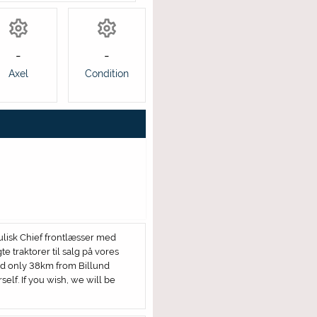
-
-
Axel
Condition
ulisk Chief frontlæsser med
e traktorer til salg på vores
nd only 38km from Billund
elf. If you wish, we will be