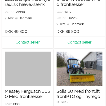
raulisk hæve/sænk
d frontlæsser
Ref. nr.:
79339
Year:
1989
Test
,
Denmark
Ref. nr.:
562255
Test
,
Denmark
DKK 49,800
DKK 89,800
Contact seller
Contact seller
Massey Ferguson 305
Solis 60 Med frontlift,
0 Med frontlæsser
frontPTO og Thyrego
d kost
Year:
1988