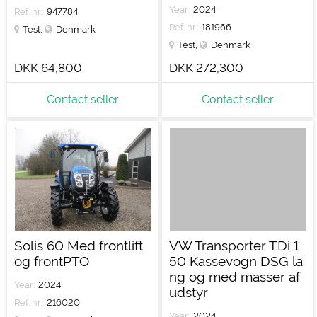
Year:
2024
Ref. nr.:
947784
Ref. nr.:
181966
Test
,
Denmark
Test
,
Denmark
DKK 64,800
DKK 272,300
Contact seller
Contact seller
Solis 60 Med frontlift
VW Transporter TDi 1
og frontPTO
50 Kassevogn DSG la
ng og med masser af
Year:
2024
udstyr
Ref. nr.:
216020
Year:
2024