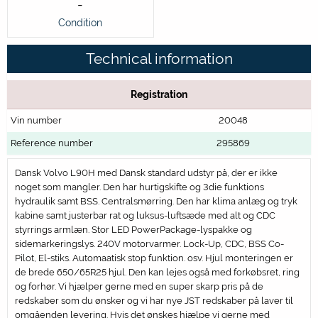
-
Condition
Technical information
Registration
Vin number
20048
Reference number
295869
Dansk Volvo L90H med Dansk standard udstyr på, der er ikke
noget som mangler. Den har hurtigskifte og 3die funktions
hydraulik samt BSS. Centralsmørring. Den har klima anlæg og tryk
kabine samt justerbar rat og luksus-luftsæde med alt og CDC
styrrings armlæn. Stor LED PowerPackage-lyspakke og
sidemarkeringslys. 240V motorvarmer. Lock-Up, CDC, BSS Co-
Pilot, El-stiks. Automaatisk stop funktion. osv. Hjul monteringen er
de brede 650/65R25 hjul. Den kan lejes også med forkøbsret, ring
og forhør. Vi hjælper gerne med en super skarp pris på de
redskaber som du ønsker og vi har nye JST redskaber på laver til
omgåenden levering. Hvis det ønskes hjælpe vi gerne med