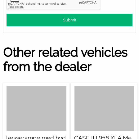
Other related vehicles
from the dealer
læsserampe med hyd
CASE IH 956 XLA Me