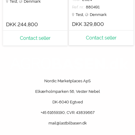
Test
,
Denmark
Ref. nr.:
880491
Test
,
Denmark
DKK 329,800
DKK 244,800
Contact seller
Contact seller
Nordic Marketplaces ApS
Elkærholmparken 56, Vester Nebel
DK-6040 Egtved
+45 61659190
, CVR: 43839667
mail@lastbilbasen.dk