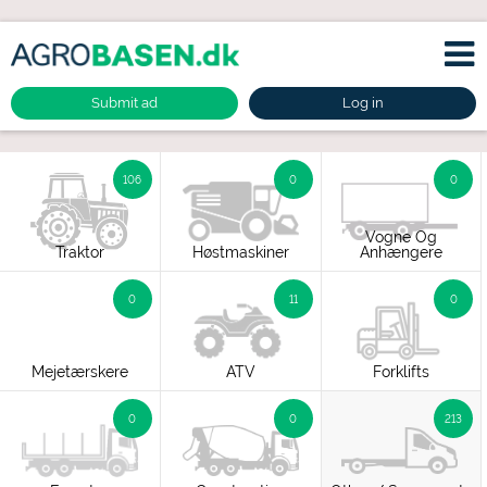
Submit ad
Log in
106
0
0
Vogne Og
Traktor
Høstmaskiner
Anhængere
0
11
0
Mejetærskere
ATV
Forklifts
0
0
213