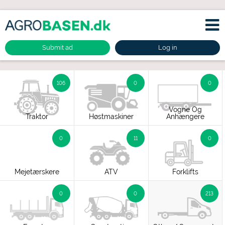
Submit ad
Log in
106
0
0
Vogne Og
Traktor
Høstmaskiner
Anhængere
0
11
0
Mejetærskere
ATV
Forklifts
0
0
213