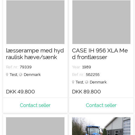
læsserampe med hyd
CASE IH 956 XLA Me
raulisk hæve/sænk
d frontlæsser
Ref. nr.:
79339
Year:
1989
Test
,
Denmark
Ref. nr.:
562255
Test
,
Denmark
DKK 49,800
DKK 89,800
Contact seller
Contact seller