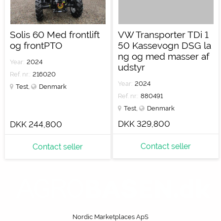
Solis 60 Med frontlift
VW Transporter TDi 1
og frontPTO
50 Kassevogn DSG la
ng og med masser af
Year:
2024
udstyr
Ref. nr.:
216020
Year:
2024
Test
,
Denmark
Ref. nr.:
880491
Test
,
Denmark
DKK 329,800
DKK 244,800
Contact seller
Contact seller
Nordic Marketplaces ApS