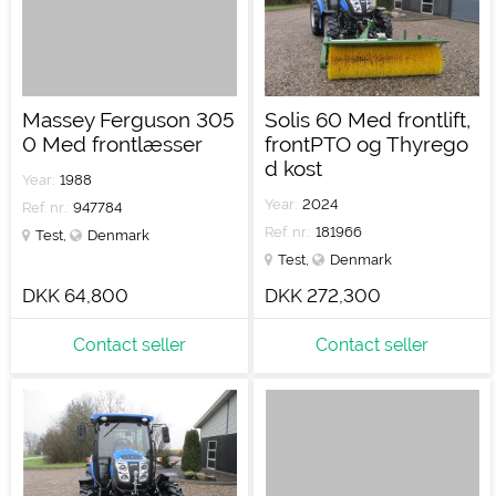
Massey Ferguson 305
Solis 60 Med frontlift,
0 Med frontlæsser
frontPTO og Thyrego
d kost
Year:
1988
Year:
2024
Ref. nr.:
947784
Ref. nr.:
181966
Test
,
Denmark
Test
,
Denmark
DKK 64,800
DKK 272,300
Contact seller
Contact seller